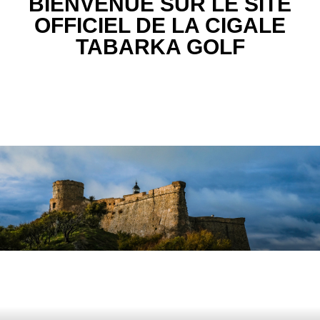
B
IENVENUE
S
UR
L
E
S
ITE
O
FFICIEL
D
E
L
A
C
IGALE
T
ABARKA
G
OLF