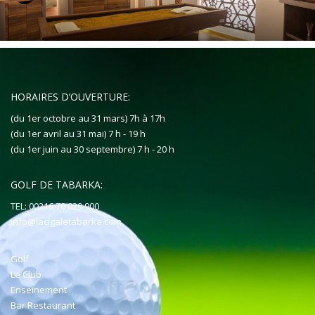
HORAIRES D’OUVERTURE:
(du 1er octobre au 31 mars) 7h à 17h
(du 1er avril au 31 mai) 7 h - 19 h
(du 1er juin au 30 septembre) 7 h - 20 h
GOLF DE TABARKA:
TEL: 00216 70 029 900
info@lacigaletabarka.com
Golf
Le Club
Enseinement
Bar Restaurant