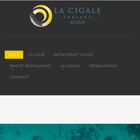
GOLF
LE CLUB
INITIATION ET STAGE
BAR ET RESTAURANT
LA CIGALE
RÉSERVATION
CONTACT